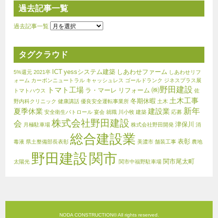
過去記事一覧
過去記事一覧
タグクラウド
ICT
yessシステム建築
しあわせファーム
5%還元
2021卒
しあわせリフ
ォーム
カーボンニュートラル
キャッシュレス
ゴールドランク
ジネスプラス展
㈱野田建設
トマト工場
ラ・マーレ
リフォーム
トマトハウス
佐
土木工事
冬期休暇
野内科クリニック
健康講話
優良安全運転事業所
土木
新年
夏季休業
建設業
安全衛生パトロール
宴会
就職
川小牧
建築
応募
株式会社野田建設
会
津保川
月極駐車場
株式会社野田開発
消
総合建設業
表彰
毒液
県土整備部長表彰
美濃市
舗装工事
農地
関市
野田建設
関市尾太町
太陽光
関市中福野駐車場
NODA CONSTRUCTION© All rights reserved.