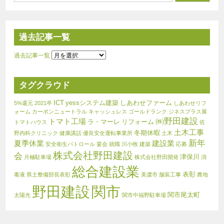
過去記事一覧
過去記事一覧
タグクラウド
ICT
yessシステム建築
しあわせファーム
5%還元
2021卒
しあわせリフ
ォーム
カーボンニュートラル
キャッシュレス
ゴールドランク
ジネスプラス展
㈱野田建設
トマト工場
ラ・マーレ
リフォーム
トマトハウス
佐
土木工事
冬期休暇
野内科クリニック
健康講話
優良安全運転事業所
土木
新年
夏季休業
建設業
安全衛生パトロール
宴会
就職
川小牧
建築
応募
株式会社野田建設
会
津保川
月極駐車場
株式会社野田開発
消
総合建設業
表彰
毒液
県土整備部長表彰
美濃市
舗装工事
農地
関市
野田建設
関市尾太町
太陽光
関市中福野駐車場