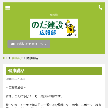
健康講話
お問い合わせはこちら
TOP
>
会社紹介
> 健康講話
健康講話
2018年10月25日
～広報部通信～
皆様、こんにちは！ 野田建設広報部です。
秋ですね～！一年で個人的に一番好きな季節です。飲食、スポーツ、読書